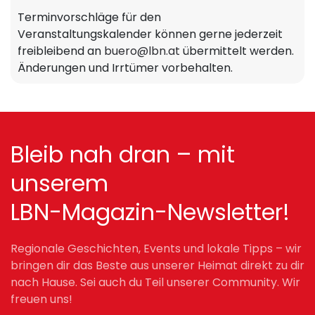
Terminvorschläge für den
Veranstaltungskalender können gerne jederzeit
freibleibend an
buero@lbn.at
übermittelt werden.
Änderungen und Irrtümer vorbehalten.
Bleib nah dran – mit
unserem
LBN-Magazin-Newsletter!
Regionale Geschichten, Events und lokale Tipps – wir
bringen dir das Beste aus unserer Heimat direkt zu dir
nach Hause. Sei auch du Teil unserer Community. Wir
freuen uns!