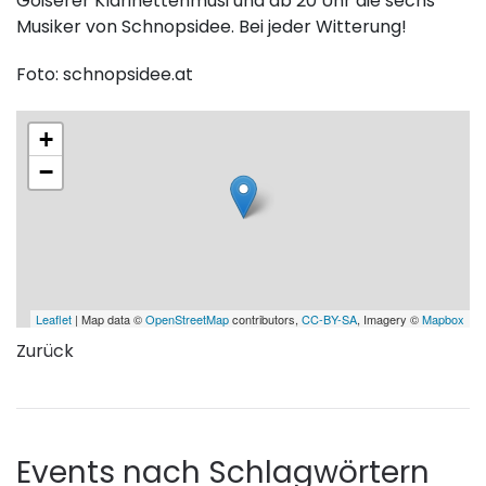
Goiserer Klarinettenmusi und ab 20 Uhr die sechs
Musiker von Schnopsidee. Bei jeder Witterung!
Foto: schnopsidee.at
+
−
Leaflet
| Map data ©
OpenStreetMap
contributors,
CC-BY-SA
, Imagery ©
Mapbox
Zurück
Events nach Schlagwörtern