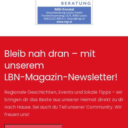
Bleib nah dran – mit
unserem
LBN-Magazin-Newsletter!
Regionale Geschichten, Events und lokale Tipps – wir
bringen dir das Beste aus unserer Heimat direkt zu dir
nach Hause. Sei auch du Teil unserer Community. Wir
freuen uns!