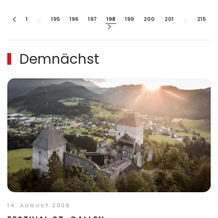
1
…
195
196
197
198
199
200
201
…
215
Demnächst
14. AUGUST 2026