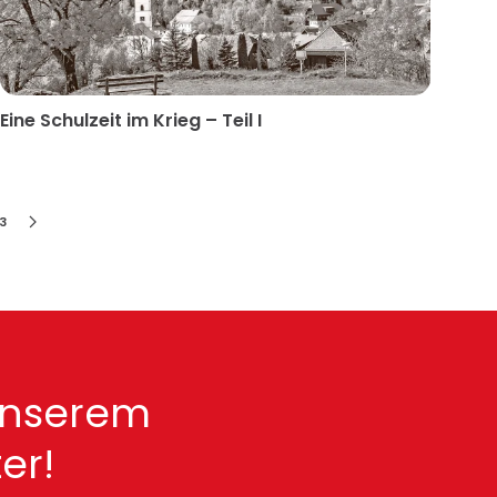
Eine Schulzeit im Krieg – Teil I
3
unserem
er!