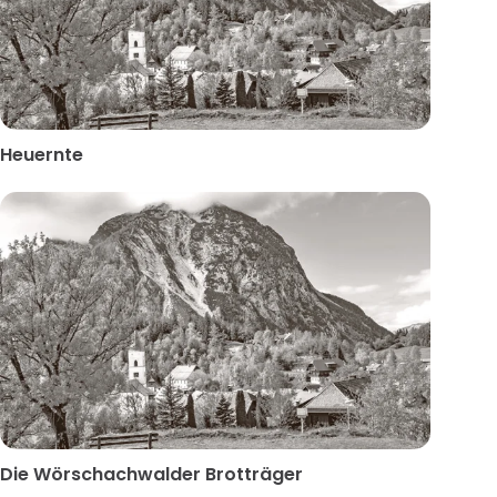
Heuernte
Die Wörschachwalder Brotträger