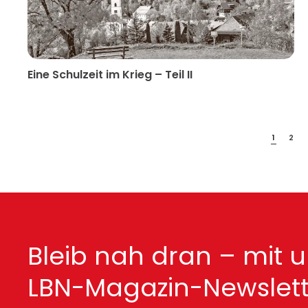
Eine Schulzeit im Krieg – Teil II
1
2
Bleib nah dran – mit 
LBN-Magazin-Newslett