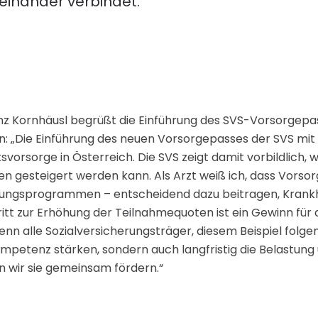
teinander verbindet.
nz Kornhäusl begrüßt die Einführung des SVS-Vorsorgepass
n: „Die Einführung des neuen Vorsorgepasses der SVS mit ei
vorsorge in Österreich. Die SVS zeigt damit vorbildlich, w
 gesteigert werden kann. Als Arzt weiß ich, dass Vors
ungsprogrammen – entscheidend dazu beitragen, Krankh
tt zur Erhöhung der Teilnahmequoten ist ein Gewinn für 
enn alle Sozialversicherungsträger, diesem Beispiel folge
mpetenz stärken, sondern auch langfristig die Belastung
n wir sie gemeinsam fördern.“