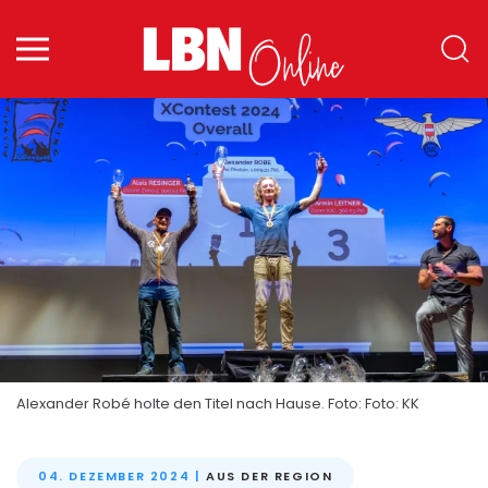
Zum Hauptinhalt springen
Alexander Robé holte den Titel nach Hause.
Foto: Foto: KK
04. DEZEMBER 2024
|
AUS DER REGION